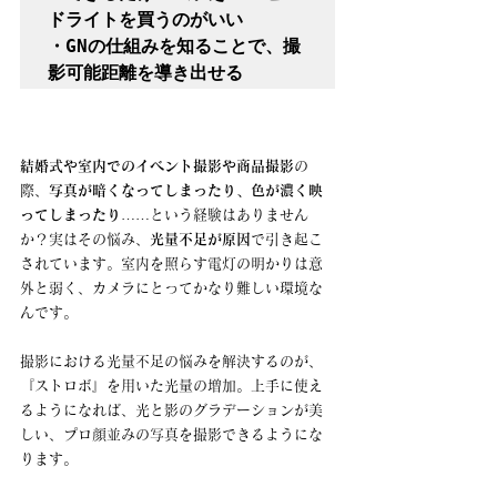
ドライトを買うのがいい

・GNの仕組みを知ることで、撮
影可能距離を導き出せる
結婚式や室内でのイベント撮影や商品撮影
の
際、
写真が暗くなってしまったり、色が濃く映
ってしまったり
……という経験はありません
か？実はその悩み、
光量不足が原因
で引き起こ
されています。室内を照らす電灯の明かりは意
外と弱く、カメラにとってかなり難しい環境な
んです。
撮影における光量不足の悩みを解決するのが、
『ストロボ』を用いた光量の増加。上手に使え
るようになれば、光と影のグラデーションが美
しい、プロ顔並みの写真を撮影できるようにな
ります。