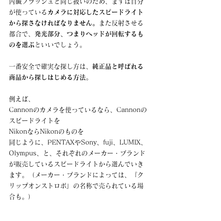
内臓フラッシュと同じ扱いのため、まずは自分
が使っている
カメラに対応したスピードライト
から探さなければなりません。
また反射させる
都合で、
発光部分、つまりヘッドが回転するも
のを選ぶ
といいでしょう。
一番安全で確実な探し方は、
純正品と呼ばれる
商品から探しはじめる方法
。
例えば、
Cannonのカメラを使っているなら、Cannonの
スピードライトを
NikonならNikonのものを
同じように、PENTAXやSony、fuji、LUMIX、
Olympus、と、それぞれのメーカー・ブランド
が販売しているスピードライトから選んでいき
ます。（メーカー・ブランドによっては、『ク
リップオンストロボ』の名称で売られている場
合も。）