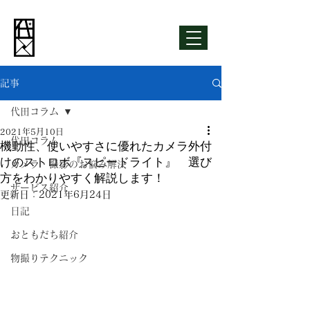
記事
代田コラム
2021年5月10日
代田コラム
機動性、使いやすさに優れたカメラ外付
けのストロボ『スピードライト』 選び
カメラ・撮影のお悩み解決
方をわかりやすく解説します！
サービス紹介
更新日：
2021年6月24日
日記
おともだち紹介
物撮りテクニック