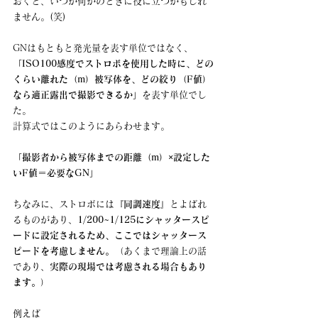
おくと、いつか何かのときに役に立つかもしれ
ません。(笑)
GNはもともと発光量を表す単位ではなく、
「ISO100感度でストロボを使用した時に、どの
くらい離れた（m）被写体を、どの絞り（F値）
なら適正露出で撮影できるか」
を表す単位でし
た。
計算式ではこのようにあらわせます。
「撮影者から被写体までの距離（m）×設定した
いF値＝必要なGN」
ちなみに、ストロボには
『同調速度』
とよばれ
るものがあり、
1/200~1/125にシャッタースピ
ードに設定されるため、ここではシャッタース
ピードを考慮しません。
（あくまで理論上の話
であり、
実際の現場では考慮される場合もあり
ます。
）
例えば