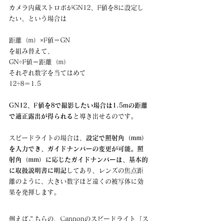
カメラ内蔵ストロボがGN12、F値を8に設定し
たい、という場合は
距離（m）×F値＝GN
を組み替えて、
GN÷F値＝距離（m）
それぞれ数字を当てはめて
12÷8＝1.5
GN12、F値を8で撮影したい場合は1.5mの距離
で適正露出が得られる
と導き出せるのです。
スピードライトの場合は、
設定で照射角（mm）
を入力でき、ガイドナンバーの変更が可能。照
射角（mm）に応じたガイドナンバーは、基本的
に取扱説明書に明記
してあり、レンズの焦点距
離のように、大きい数字ほど遠くの被写体に効
果を発揮します。
例えばこちらの、Cannonのスピードライト「ス