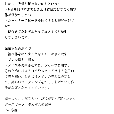
しかし、
光量が足りないからといって
・F値を開けすぎてしまえば背景だけでなく被写
体がボケてしまい
・シャッタースピードを遅くすると被写体がブ
レて
・ISO感度をあげると今度はノイズが発生
してしまいます。
光量不足の場所で
・被写体をぼかすことなくしっかりと映す
・ブレを抑えて撮る
・ノイズを発生させずに、シャープに映す。
そのためには
ストロボやスピードライトを用い
て光を補い
、ときにはメインの光源に設定し
て、美しいライティングをつくりあげていく作
業が必要となってくるのです。
露光について解説した、ISO感度・F値・シャッ
タースピード、それぞれの記事
ISO感度：