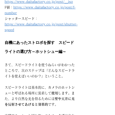
https://www.daitafactory.co.jp/post/__iso
F値：
https://www.daitafactory.co.jp/post/f-
number
シャッタースピード：
https://www.daitafactory.co.jp/post/shutter-
speed
自機にあったストロボを探す　スピード
ライトの選び方～ホットシュー編～
さて、スピードライトを使うねらいがわかった
ところで、次のステップは「どんなスピードラ
イトを使えばいいのか？」ということ。
スピードライトは基本的に、カメラのホットシ
ューと呼ばれる場所に装着して
使用
します。ま
た、より自然な光を得るためには
壁や天井に光
を反射させてあげると効果的
です。