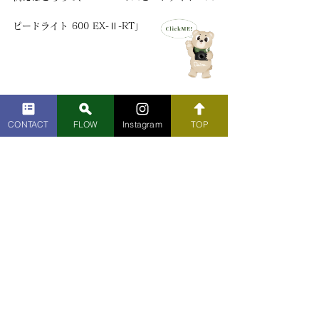
ピードライト 600 EX-Ⅱ-RT」
CONTACT
FLOW
Instagram
TOP
スピードライト 600 EX-Ⅱ-RT
（
引用：
https://cweb.canon.jp/camera/eos/accessary
/detail/1177c001.html
）