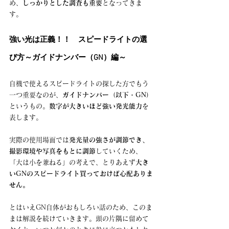
め、
しっかりとした調査も重要
となってきま
す。
強い光は正義！！　スピードライトの選
び方～ガイドナンバー（GN）編～
自機で使えるスピードライトの探した方でもう
一つ重要なのが、
ガイドナンバー（以下・GN）
というもの。
数字が大きいほど強い発光能力
を
表します。
実際の使用場面では
発光量の強さが調節でき、
撮影環境や写真をもとに調節
していくため、
「大は小を兼ねる」の考えで、とりあえず
大き
いGNのスピードライト買っておけば心配ありま
せん。
とはいえGN自体がおもしろい話のため、このま
まは解説を続けていきます。頭の片隅に留めて